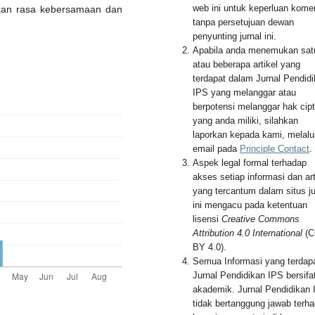
web ini untuk keperluan komer
kan rasa kebersamaan dan
tanpa persetujuan dewan
penyunting jurnal ini.
Apabila anda menemukan sat
atau beberapa artikel yang
terdapat dalam Jurnal Pendid
IPS yang melanggar atau
berpotensi melanggar hak cip
yang anda miliki, silahkan
laporkan kepada kami, melalu
email pada
Principle Contact
.
Aspek legal formal terhadap
akses setiap informasi dan art
yang tercantum dalam situs ju
ini mengacu pada ketentuan
lisensi
Creative Commons
Attribution 4.0 International
(C
BY 4.0).
Semua Informasi yang terdapa
Jurnal Pendidikan IPS bersifa
akademik. Jurnal Pendidikan
tidak bertanggung jawab terh