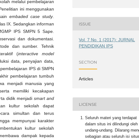
kolah melalui pembelajaran
Penelitian ini menggunakan
esain
embaded case study
.
ISSUE
kelas IX. Sedangkan informan
ota MGMP IPS SMPN 5 Sape.
servasi dan dokumentasi.
Vol. 7 No. 1 (2017): JURNAL
PENDIDIKAN IPS
etode dan sumber. Tehnik
raktif (
interactive model
uksi data, penyajian data,
SECTION
wa pembelajaran IPS di SMPN
akhir pembelajaran tumbuh
Articles
wa menjadi manusia yang
 serta memiliki kecakapan
ta didik menjadi
smart and
LICENSE
n kultur sekolah dapat
ecara simultan dan terus
Seluruh materi yang terdapat
ingga mempunyai karakter
dalam situs ini dilindungi oleh
embentukan kultur sekolah
undang-undang. Dilarang men
gis membawa dampak kepada
sebagian atau seluruh isi situ