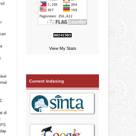
sil
u
ikan
ta
View My Stats
i
ikel
Current Indexing
rnal
C
t di
t
 IPS
adap