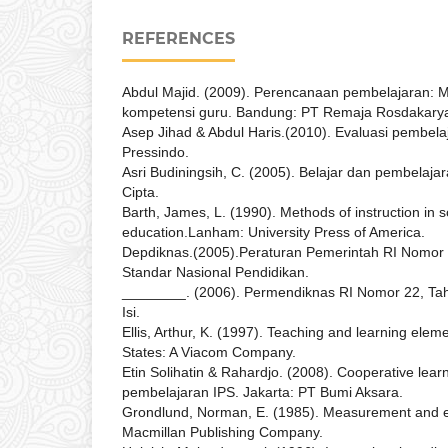
REFERENCES
Abdul Majid. (2009). Perencanaan pembelajaran:
kompetensi guru. Bandung: PT Remaja Rosdakary
Asep Jihad & Abdul Haris.(2010). Evaluasi pembelaj
Pressindo.
Asri Budiningsih, C. (2005). Belajar dan pembelaja
Cipta.
Barth, James, L. (1990). Methods of instruction in s
education.Lanham: University Press of America.
Depdiknas.(2005).Peraturan Pemerintah RI Nomor 
Standar Nasional Pendidikan.
________. (2006). Permendiknas RI Nomor 22, Tah
Isi.
Ellis, Arthur, K. (1997). Teaching and learning eleme
States: A Viacom Company.
Etin Solihatin & Rahardjo. (2008). Cooperative learn
pembelajaran IPS. Jakarta: PT Bumi Aksara.
Grondlund, Norman, E. (1985). Measurement and e
Macmillan Publishing Company.