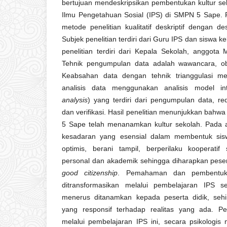
bertujuan mendeskripsikan pembentukan kultur se
Ilmu Pengetahuan Sosial (IPS) di SMPN 5 Sape. 
metode penelitian kualitatif deskriptif dengan d
Subjek penelitian terdiri dari Guru IPS dan siswa 
penelitian terdiri dari Kepala Sekolah, angg
Tehnik pengumpulan data adalah wawancara, ob
Keabsahan data dengan tehnik trianggulasi m
analisis data menggunakan analisis model inte
analysis
) yang terdiri dari pengumpulan data, red
dan verifikasi. Hasil penelitian menunjukkan bah
5 Sape telah menanamkan kultur sekolah. Pada 
kesadaran yang esensial dalam membentuk sis
optimis, berani tampil, berperilaku kooperatif
personal dan akademik sehingga diharapkan peser
good citizenship
. Pemahaman dan pembentuka
ditransformasikan melalui pembelajaran IPS s
menerus ditanamkan kepada peserta didik, seh
yang responsif terhadap realitas yang ada. P
melalui pembelajaran IPS ini, secara psikolo