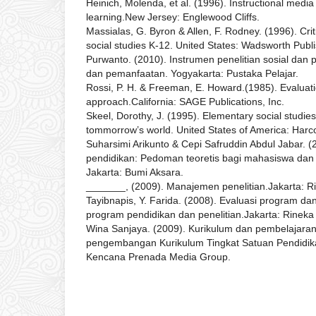
Heinich, Molenda, et al. (1996). Instructional media
learning.New Jersey: Englewood Cliffs.
Massialas, G. Byron & Allen, F. Rodney. (1996). Crit
social studies K-12. United States: Wadsworth Pub
Purwanto. (2010). Instrumen penelitian sosial da
dan pemanfaatan. Yogyakarta: Pustaka Pelajar.
Rossi, P. H. & Freeman, E. Howard.(1985). Evaluat
approach.California: SAGE Publications, Inc.
Skeel, Dorothy, J. (1995). Elementary social studies
tommorrow’s world. United States of America: Harc
Suharsimi Arikunto & Cepi Safruddin Abdul Jabar. 
pendidikan: Pedoman teoretis bagi mahasiswa dan p
Jakarta: Bumi Aksara.
_______, (2009). Manajemen penelitian.Jakarta: Ri
Tayibnapis, Y. Farida. (2008). Evaluasi program da
program pendidikan dan penelitian.Jakarta: Rineka 
Wina Sanjaya. (2009). Kurikulum dan pembelajaran:
pengembangan Kurikulum Tingkat Satuan Pendidika
Kencana Prenada Media Group.