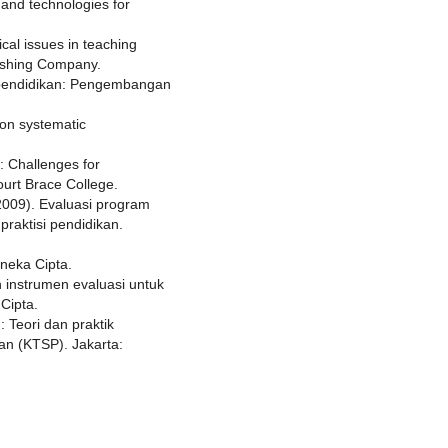
 and technologies for
ical issues in teaching
lishing Company.
n pendidikan: Pengembangan
ion systematic
: Challenges for
ourt Brace College.
(2009). Evaluasi program
raktisi pendidikan.
neka Cipta.
n instrumen evaluasi untuk
Cipta.
 Teori dan praktik
n (KTSP). Jakarta: