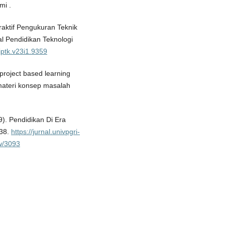
mi .
raktif Pengukuran Teknik
l Pendidikan Teknologi
jptk.v23i1.9359
project based learning
 materi konsep masalah
9). Pendidikan Di Era
638.
https://jurnal.univpgri-
ew/3093