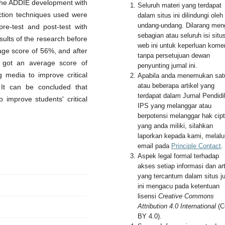
g the ADDIE development with
Seluruh materi yang terdapat
ection techniques used were
dalam situs ini dilindungi oleh
undang-undang. Dilarang men
 pre-test and post-test with
sebagian atau seluruh isi situ
sults of the research before
web ini untuk keperluan komer
age score of 56%, and after
tanpa persetujuan dewan
y got an average score of
penyunting jurnal ini.
g media to improve critical
Apabila anda menemukan sat
atau beberapa artikel yang
. It can be concluded that
terdapat dalam Jurnal Pendid
o improve students' critical
IPS yang melanggar atau
berpotensi melanggar hak cip
yang anda miliki, silahkan
laporkan kepada kami, melalu
email pada
Principle Contact
.
Aspek legal formal terhadap
akses setiap informasi dan art
yang tercantum dalam situs ju
ini mengacu pada ketentuan
lisensi
Creative Commons
Attribution 4.0 International
(C
BY 4.0).