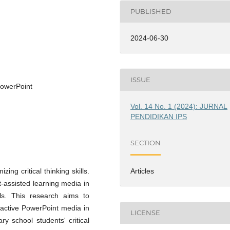
PUBLISHED
2024-06-30
ISSUE
 PowerPoint
Vol. 14 No. 1 (2024): JURNAL
PENDIDIKAN IPS
SECTION
ing critical thinking skills.
Articles
t-assisted learning media in
ills. This research aims to
ractive PowerPoint media in
LICENSE
y school students' critical