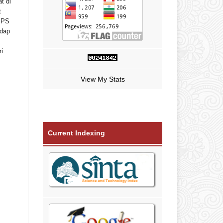
t di
t
 IPS
adap
i
View My Stats
Current Indexing