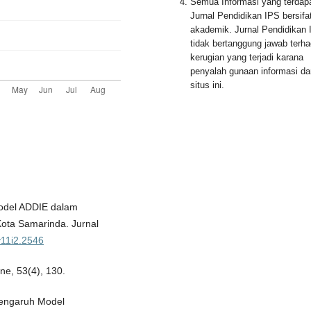
Semua Informasi yang terdapa
Jurnal Pendidikan IPS bersifa
akademik. Jurnal Pendidikan
tidak bertanggung jawab terh
kerugian yang terjadi karana
penyalah gunaan informasi dar
situs ini.
Model ADDIE dalam
ta Samarinda. Jurnal
.v11i2.2546
ional Medicine, 53(4), 130.
 Pengaruh Model