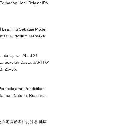
Terhadap Hasil Belajar IPA.
ed Learning Sebagai Model
tasi Kurikulum Merdeka.
 Pembelajaran Abad 21:
swa Sekolah Dasar. JARTIKA
1), 25–35.
Pembelajaran Pendidikan
 Jannah Natuna. Research
中心とした在宅高齢者における 健康