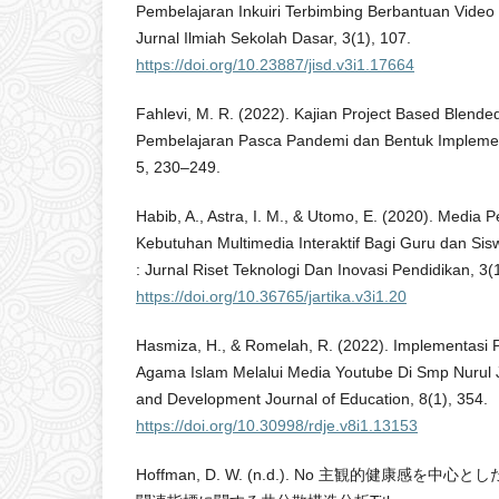
Pembelajaran Inkuiri Terbimbing Berbantuan Video 
Jurnal Ilmiah Sekolah Dasar, 3(1), 107.
https://doi.org/10.23887/jisd.v3i1.17664
Fahlevi, M. R. (2022). Kajian Project Based Blend
Pembelajaran Pasca Pandemi dan Bentuk Implemen
5, 230–249.
Habib, A., Astra, I. M., & Utomo, E. (2020). Media
Kebutuhan Multimedia Interaktif Bagi Guru dan Si
: Jurnal Riset Teknologi Dan Inovasi Pendidikan, 3(
https://doi.org/10.36765/jartika.v3i1.20
Hasmiza, H., & Romelah, R. (2022). Implementasi 
Agama Islam Melalui Media Youtube Di Smp Nurul
and Development Journal of Education, 8(1), 354.
https://doi.org/10.30998/rdje.v8i1.13153
Hoffman, D. W. (n.d.). No 主観的健康感を