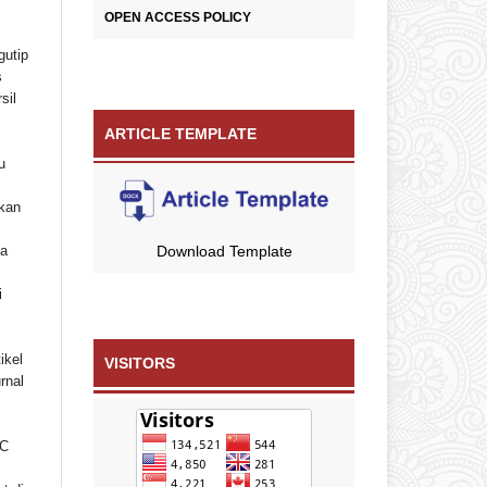
OPEN ACCESS POLICY
gutip
s
sil
ARTICLE TEMPLATE
u
ikan
ta
Download Template
i
ikel
VISITORS
rnal
C