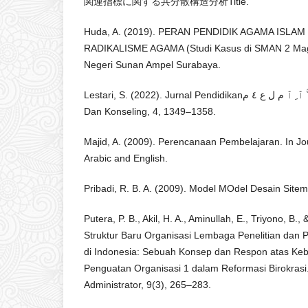
関連指標に関する共分散構造分析Title.
Huda, A. (2019). PERAN PENDIDIK AGAMA ISL
RADIKALISME AGAMA (Studi Kasus di SMAN 2 Maget
Negeri Sunan Ampel Surabaya.
Lestari, S. (2022). Jurnal Pendidikanي ِ ل َّ ٱ ِ ٱ م ل ع ٤ م. Jurnal Pendidikan
Dan Konseling, 4, 1349–1358.
Majid, A. (2009). Perencanaan Pembelajaran. In Jour
Arabic and English.
Pribadi, R. B. A. (2009). Model MOdel Desain Site
Putera, P. B., Akil, H. A., Aminullah, E., Triyono, B.,
Struktur Baru Organisasi Lembaga Penelitian da
di Indonesia: Sebuah Konsep dan Respon atas Keb
Penguatan Organisasi 1 dalam Reformasi Birokrasi
Administrator, 9(3), 265–283.