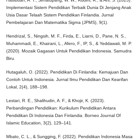
Hasibuan, A. T., Simatupang, W. W., Rudini, R., & Ani, S. (2023).
Implementasi Sistem Pendidikan Terbaik Dunia Di Jenjang Anak
Usia Dasar Telaah Sistem Pendidikan Finlandia. Jurnal
Pembelajaran Dan Matematika Sigma (JPMS), 9(1).
Hendrizal, S., Ningsih, M. F., Firda, E., Liarni, D., Pane, N. S.,
Muhammadi, E., Khairani, L., Afero, F., IP, S., & Yeddawati, M. P.
(2020). Mozaik Gagasan Untuk Pendidikan Indonesia. Samudra
Biru.
Hutagaluh, O. (2022). Pendidikan Di Finlandia: Kemajuan Dan
Contoh Untuk Indonesia. Jurnal Ilmu Pendidikan Dan Kearifan
Lokal, 2(4), 188–198.
Lestari, R. E., Shalihudin, A. F., & Khojir, K. (2023).
Perbandingan Pendidikan: Kurikulum Pendidikan Antara
Pendidikan Di Indonesia Dan Finlandia. Borneo Journal Of
Islamic Education, 3(2), 129–141.
Mbato, C. L., & Sungging, F. (2022). Pendidikan Indonesia Masa