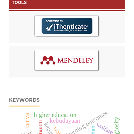
TOOLS
KEYWORDS
learning outcomes
higher education
canva
religiosity
kebudayaan
poligami
welfare
waktu