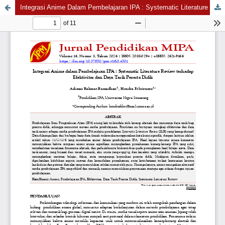
Integrasi Anime Dalam Pembelajaran IPA : Systematic Literature Review Terhadap Efektivitas Dan Daya Tarik Peserta Didik